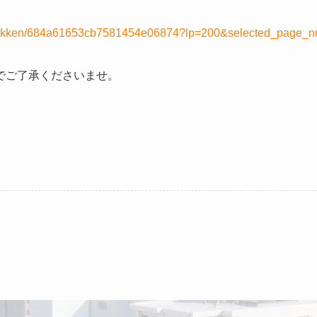
hi/bukken/684a61653cb7581454e06874?lp=200&selected_page_
でご了承くださいませ。
。